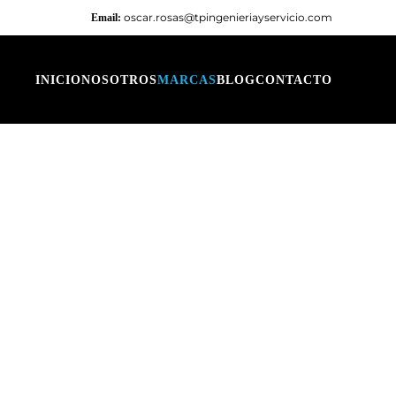
oscar.rosas@tpingenieriayservicio.com
Email:
INICIO
NOSOTROS
MARCAS
BLOG
CONTACTO