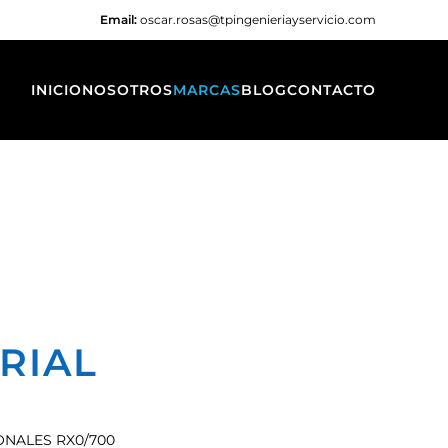
Email:
oscar.rosas@tpingenieriayservicio.com
INICIO
NOSOTROS
MARCAS
BLOG
CONTACTO
RIAL
NALES RX0/700