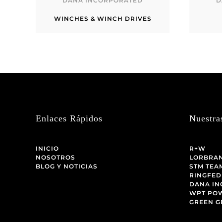
DANA INCORPORATED
D
WINCHES & WINCH DRIVES
Enlaces Rápidos
Nuestra
INICIO
R+W
NOSOTROS
LORBRA
BLOG Y NOTICIAS
STM TEA
RINGFED
DANA I
WPT PO
GREEN G